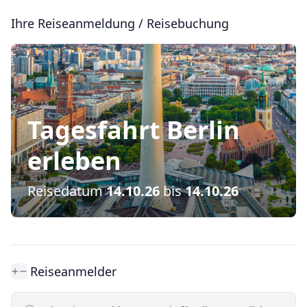
Zum Hauptinhalt springen
Formular zur Ihre Reiseanmeldung / Reisebuchung für die
Ihre Reiseanmeldung / Reisebuchung
Tagesfahrt Berlin
erleben
Reisedatum
14.10.26
bis
14.10.26
Reiseanmelder